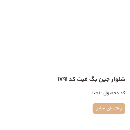
شلوار جین بگ فیت کد 1791
کد محصول : 1791
راهنمای سایز