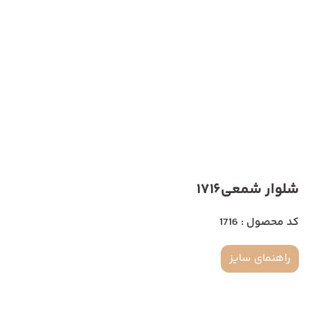
شلوار شمعی1716
کد محصول : 1716
راهنمای سایز