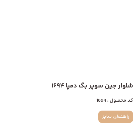
شلوار جین سوپر بگ دمپا 1694
کد محصول : 1694
راهنمای سایز