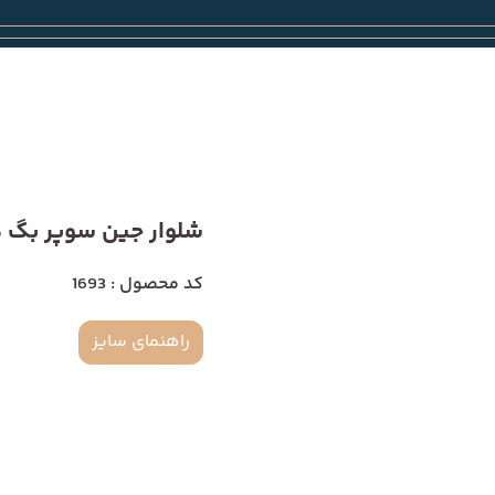
شلوار جین سوپر بگ دمپا 
کد محصول : 1693
راهنمای سایز