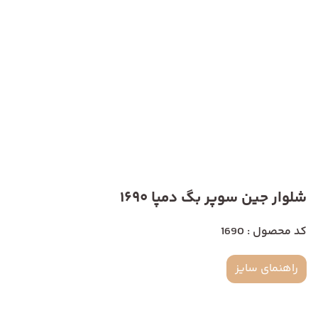
شلوار جین سوپر بگ دمپا 1690
کد محصول : 1690
راهنمای سایز