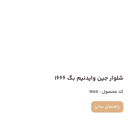
شلوار جین وایدنیم بگ 1666
کد محصول : 1666
راهنمای سایز