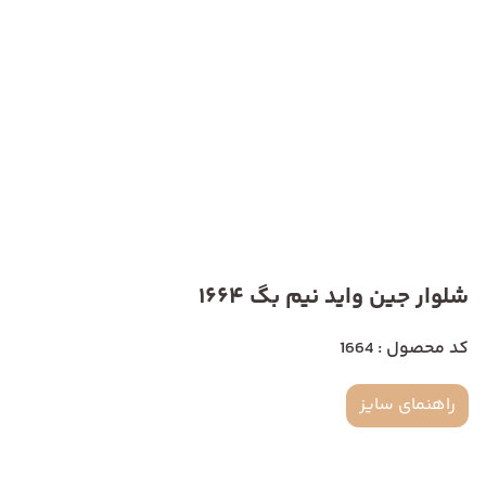
شلوار جین واید نیم بگ 1664
کد محصول : 1664
راهنمای سایز