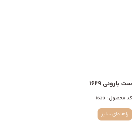
ست بارونی 1629
کد محصول : 1629
راهنمای سایز