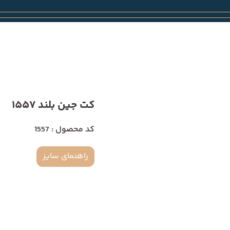
کت جین بلند 1557
کد محصول : 1557
راهنمای سایز