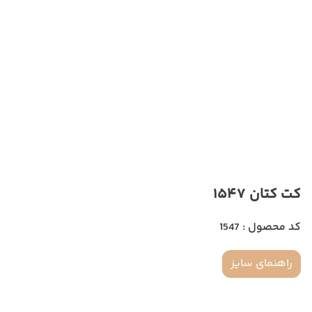
کت کتان 1547
کد محصول : 1547
راهنمای سایز