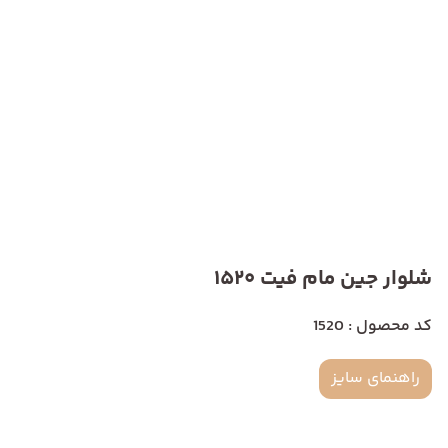
شلوار جین مام فیت 1520
کد محصول : 1520
راهنمای سایز