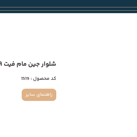
شلوار جین مام فیت 1519
کد محصول : 1519
راهنمای سایز