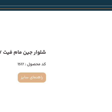
شلوار جین مام فیت 1517
کد محصول : 1517
راهنمای سایز