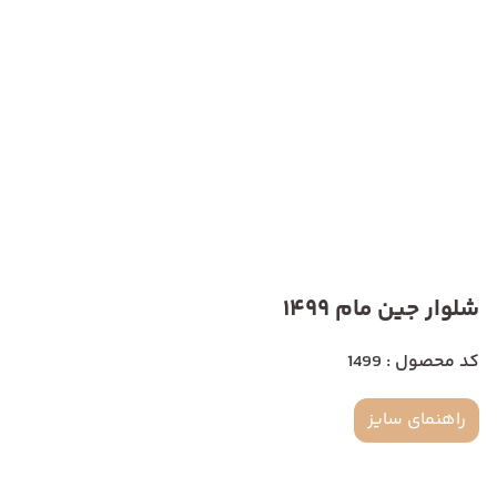
شلوار جین مام 1499
کد محصول : 1499
راهنمای سایز