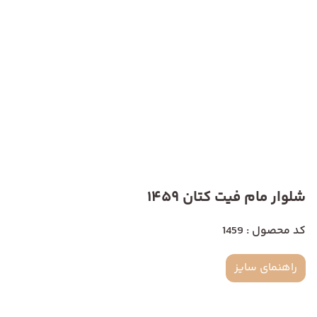
شلوار مام فیت کتان 1459
کد محصول : 1459
راهنمای سایز