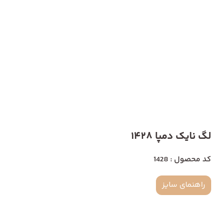
لگ نایک دمپا 1428
کد محصول : 1428
راهنمای سایز