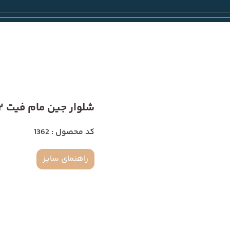
شلوار جین مام فیت 1362
کد محصول : 1362
راهنمای سایز