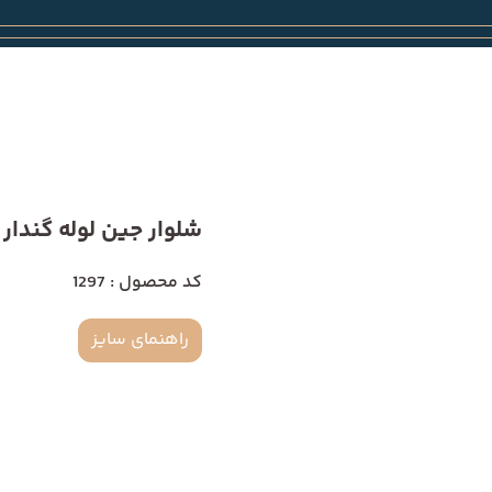
شلوار جین لوله گندار 1297
کد محصول : 1297
راهنمای سایز