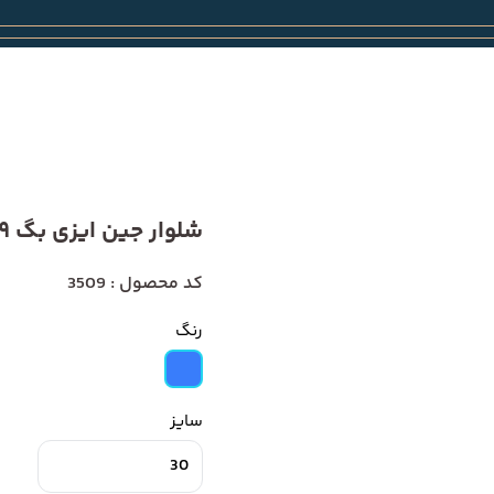
شلوار جین ایزی بگ 3509
کد محصول : 3509
رنگ
سایز
30