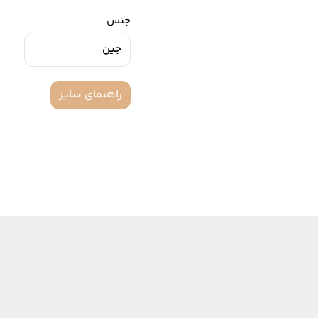
جنس
جین
راهنمای سایز