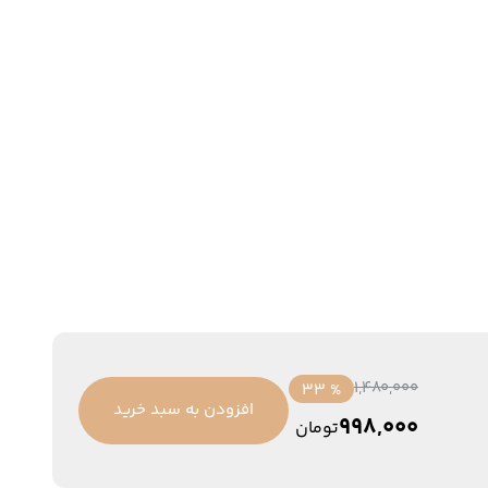
1,480,000
% 33
افزودن به سبد خرید
998,000
تومان