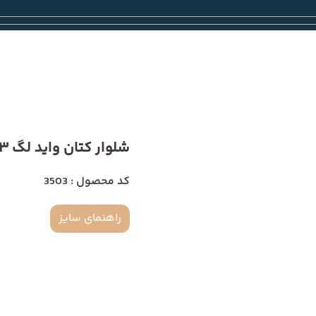
شلوار کتان واید لگ 3503
کد محصول : 3503
راهنمای سایز