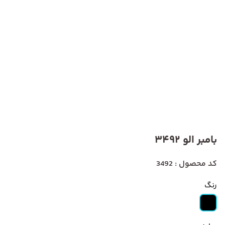
بامبر الو 3492
کد محصول : 3492
رنگ