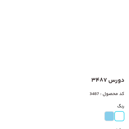
دورس 3487
کد محصول : 3487
رنگ