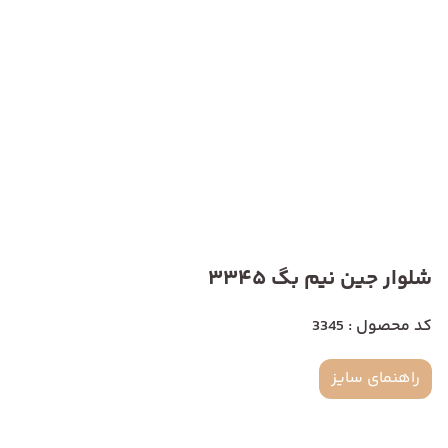
شلوار جین نیم بگ 3345
کد محصول : 3345
راهنمای سایز