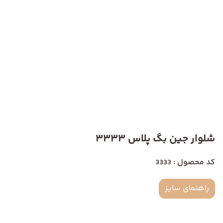
شلوار جین بگ پلاس 3333
کد محصول : 3333
راهنمای سایز