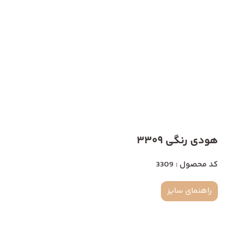
هودی رنگی 3309
کد محصول : 3309
راهنمای سایز