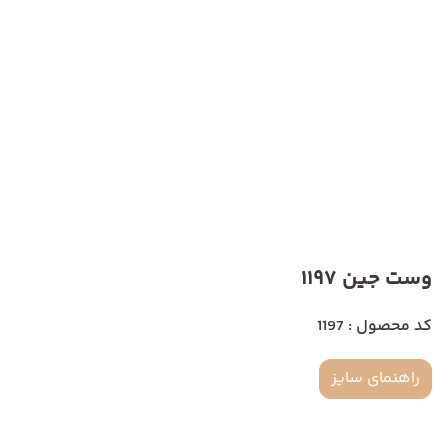
وست جین 1197
کد محصول : 1197
راهنمای سایز