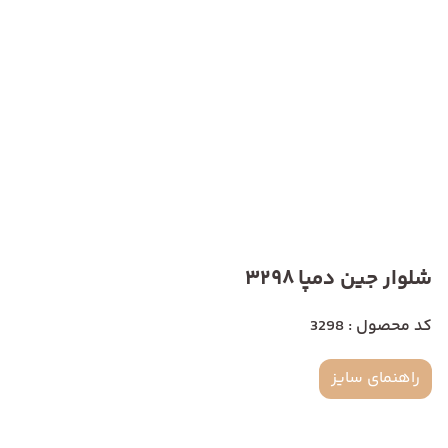
شلوار جین دمپا 3298
کد محصول : 3298
راهنمای سایز