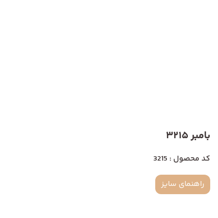
بامبر 3215
کد محصول : 3215
راهنمای سایز