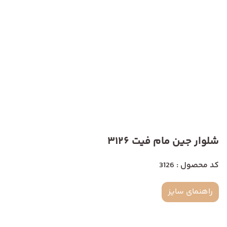
شلوار جین مام فیت 3126
کد محصول : 3126
راهنمای سایز