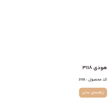
هودی 3118
کد محصول : 3118
راهنمای سایز