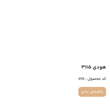
هودی 3115
کد محصول : 3115
راهنمای سایز