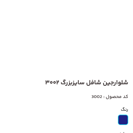
شلوارجین شافل سایزبزرگ 3002
کد محصول : 3002
رنگ