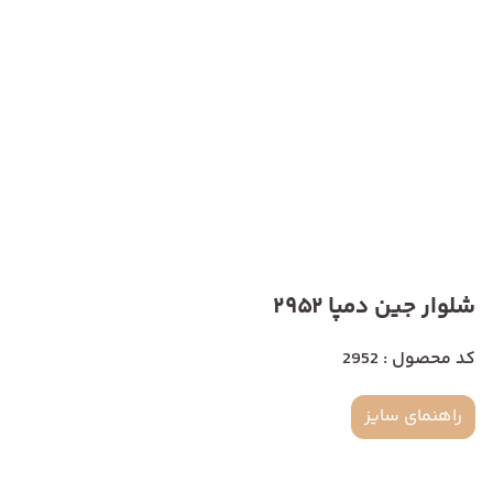
شلوار جین دمپا 2952
کد محصول : 2952
راهنمای سایز