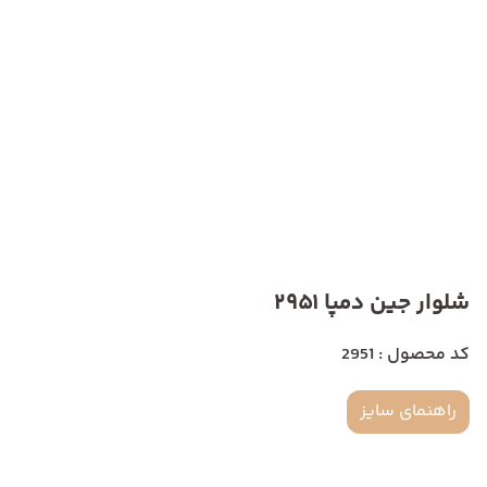
شلوار جین دمپا 2951
کد محصول : 2951
راهنمای سایز