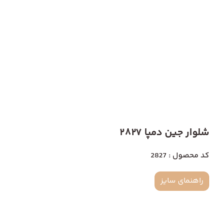
شلوار جین دمپا 2827
کد محصول : 2827
راهنمای سایز