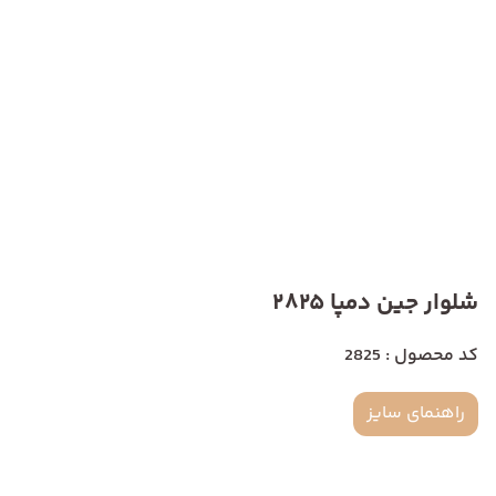
شلوار جین دمپا 2825
کد محصول : 2825
راهنمای سایز