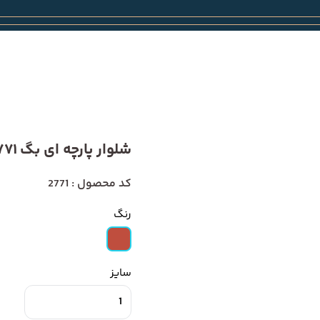
شلوار پارچه ای بگ 2771
کد محصول : 2771
رنگ
سایز
1