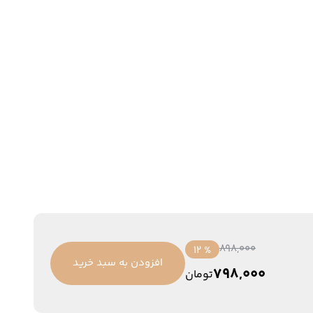
898,000
% 12
افزودن به سبد خرید
798,000
تومان