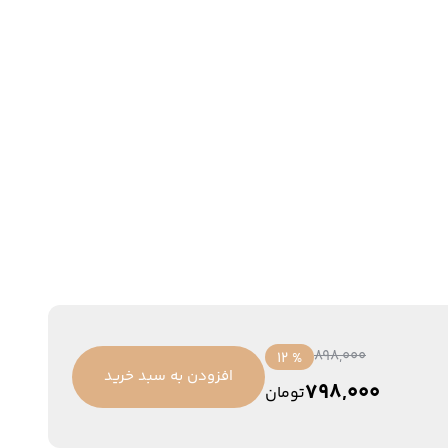
898,000
% 12
افزودن به سبد خرید
798,000
تومان