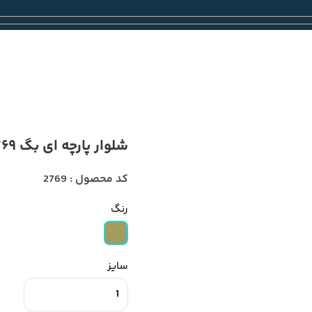
شلوار پارچه ای بگ 2769
کد محصول : 2769
رنگ
سایز
1