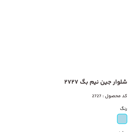
شلوار جین نیم بگ 2727
کد محصول : 2727
رنگ