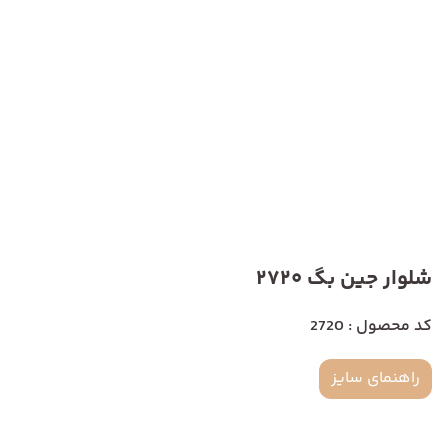
شلوار جین بگ 2720
کد محصول : 2720
راهنمای سایز