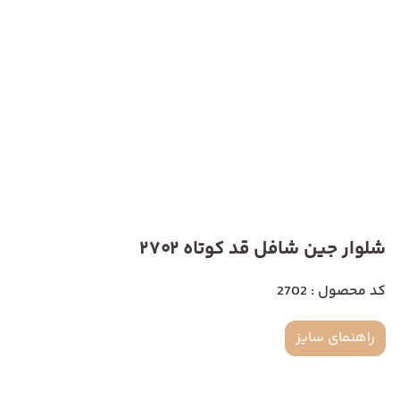
شلوار جین شافل قد کوتاه 2702
کد محصول : 2702
راهنمای سایز