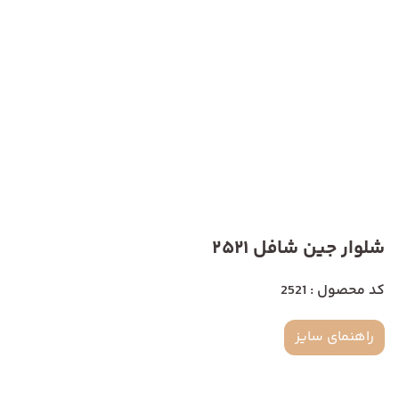
شلوار جین شافل 2521
کد محصول : 2521
راهنمای سایز