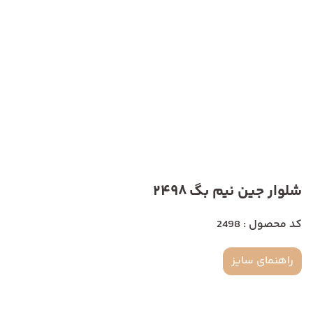
شلوار جین نیم بگ 2498
کد محصول : 2498
راهنمای سایز