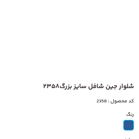
شلوار جین شافل سایز بزرگ2358
کد محصول : 2358
رنگ