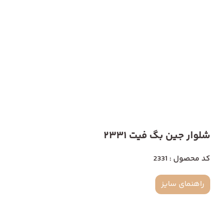
شلوار جین بگ فیت 2331
کد محصول : 2331
راهنمای سایز