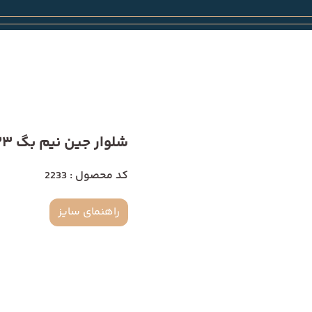
شلوار جین نیم بگ 2233
کد محصول : 2233
راهنمای سایز