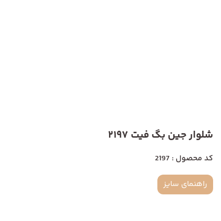
شلوار جین بگ فیت 2197
کد محصول : 2197
راهنمای سایز