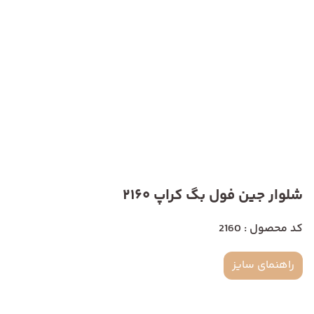
شلوار جین فول بگ کراپ 2160
کد محصول : 2160
راهنمای سایز