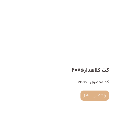
کت کلاهدار2085
کد محصول : 2085
راهنمای سایز