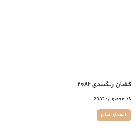
کفتان رنگبندی 2082
کد محصول : 2082
راهنمای سایز